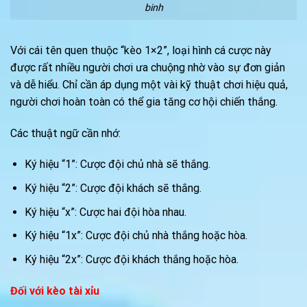
binh
Với cái tên quen thuộc “kèo 1×2”, loại hình cá cược này
được rất nhiều người chơi ưa chuộng nhờ vào sự đơn giản
và dễ hiểu. Chỉ cần áp dụng một vài kỹ thuật chơi hiệu quả,
người chơi hoàn toàn có thể gia tăng cơ hội chiến thắng.
Các thuật ngữ cần nhớ:
Ký hiệu “1”: Cược đội chủ nhà sẽ thắng.
Ký hiệu “2”: Cược đội khách sẽ thắng.
Ký hiệu “x”: Cược hai đội hòa nhau.
Ký hiệu “1x”: Cược đội chủ nhà thắng hoặc hòa.
Ký hiệu “2x”: Cược đội khách thắng hoặc hòa.
Đối với kèo tài xỉu