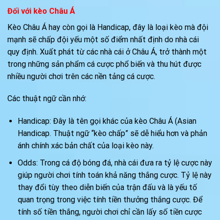
Đối với kèo Châu Á
Kèo Châu Á hay còn gọi là Handicap, đây là loại kèo mà đội
mạnh sẽ chấp đội yếu một số điểm nhất định do nhà cái
quy định. Xuất phát từ các nhà cái ở Châu Á, trở thành một
trong những sản phẩm cá cược phổ biến và thu hút được
nhiều người chơi trên các nền tảng cá cược.
Các thuật ngữ cần nhớ:
Handicap: Đây là tên gọi khác của kèo Châu Á (Asian
Handicap. Thuật ngữ “kèo chấp” sẽ dễ hiểu hơn và phản
ánh chính xác bản chất của loại kèo này.
Odds: Trong cá độ bóng đá, nhà cái đưa ra tỷ lệ cược này
giúp người chơi tính toán khả năng thắng cược. Tỷ lệ này
thay đổi tùy theo diễn biến của trận đấu và là yếu tố
quan trọng trong việc tính tiền thưởng thắng cược. Để
tính số tiền thắng, người chơi chỉ cần lấy số tiền cược