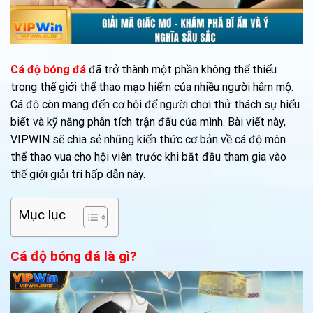
Cá độ bóng đá
đã trở thành một phần không thể thiếu
trong thế giới thể thao mạo hiểm của nhiều người hâm mộ.
Cá độ còn mang đến cơ hội để người chơi thử thách sự hiểu
biết và kỹ năng phân tích trận đấu của mình. Bài viết này,
VIPWIN sẽ chia sẻ những kiến thức cơ bản về cá độ môn
thể thao vua cho hội viên trước khi bắt đầu tham gia vào
thế giới giải trí hấp dẫn này.
Mục lục
Cá độ bóng đá là gì?