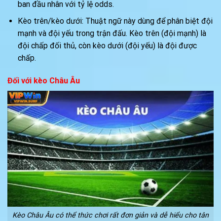
ban đầu nhân với tỷ lệ odds.
Kèo trên/kèo dưới: Thuật ngữ này dùng để phân biệt đội
mạnh và đội yếu trong trận đấu. Kèo trên (đội mạnh) là
đội chấp đối thủ, còn kèo dưới (đội yếu) là đội được
chấp.
Đối với kèo Châu Âu
Kèo Châu Âu có thể thức chơi rất đơn giản và dễ hiểu cho tân