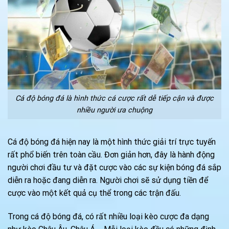
Cá độ bóng đá là hình thức cá cược rất dễ tiếp cận và được
nhiều người ưa chuộng
Cá độ bóng đá hiện nay là một hình thức giải trí trực tuyến
rất phổ biến trên toàn cầu. Đơn giản hơn, đây là hành động
người chơi đầu tư và đặt cược vào các sự kiện bóng đá sắp
diễn ra hoặc đang diễn ra. Người chơi sẽ sử dụng tiền để
cược vào một kết quả cụ thể trong các trận đấu.
Trong cá độ bóng đá, có rất nhiều loại kèo cược đa dạng