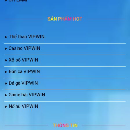
SẢN PHẨM HOT
Thể thao VIPWIN
Casino VIPWIN
Xổ số VIPWIN
Bắn cá VIPWIN
Đá gà VIPWIN
Game bài VIPWIN
Nổ hũ VIPWIN
THÔNG TIN