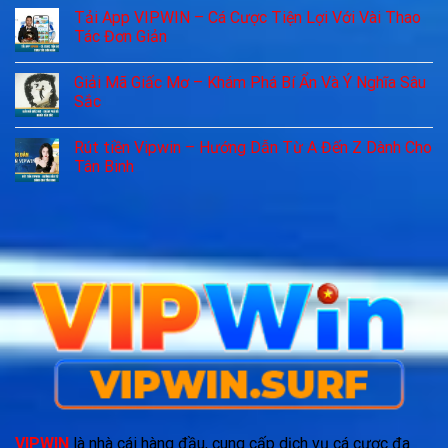
Tải App VIPWIN – Cá Cược Tiện Lợi Với Vài Thao
Tác Đơn Giản
Giải Mã Giấc Mơ – Khám Phá Bí Ẩn Và Ý Nghĩa Sâu
Sắc
Rút tiền Vipwin – Hướng Dẫn Từ A Đến Z Dành Cho
Tân Binh
VIPWIN
là nhà cái hàng đầu, cung cấp dịch vụ cá cược đa