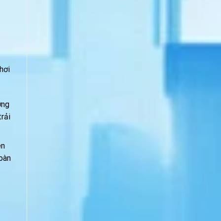
hơi
ờng
rải
ên
toàn