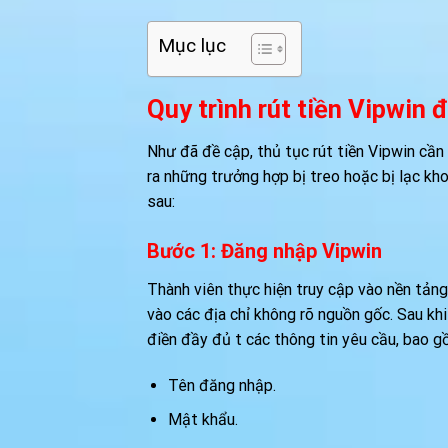
Mục lục
Quy trình rút tiền Vipwin 
Như đã đề cập, thủ tục rút tiền Vipwin cần
ra những trưởng hợp bị treo hoặc bị lạc kh
sau:
Bước 1: Đăng nhập Vipwin
Thành viên thực hiện truy cập vào nền tảng
vào các địa chỉ không rõ nguồn gốc. Sau k
điền đầy đủ t các thông tin yêu cầu, bao g
Tên đăng nhập.
Mật khẩu.