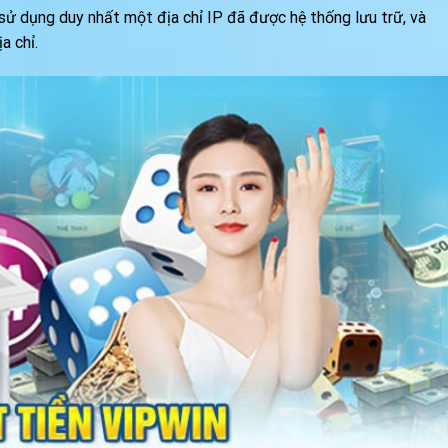
 sử dụng duy nhất một địa chỉ IP đã được hệ thống lưu trữ, và
a chỉ.